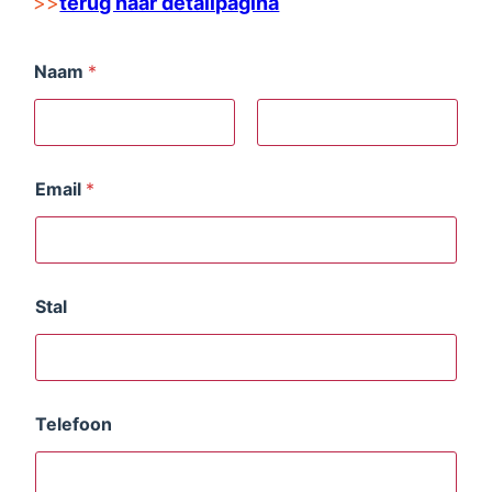
>>
terug naar detailpagina
Naam
*
First
Last
Email
*
Stal
Telefoon