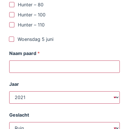
Hunter – 80
Hunter – 100
Hunter – 110
D
Woensdag 5 juni
a
t
Naam paard
*
e
3
Jaar
Geslacht